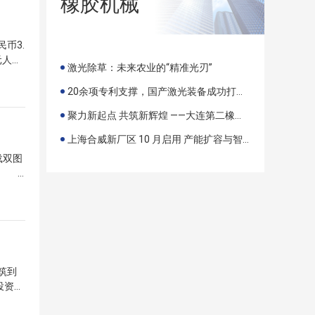
橡胶机械
套高性
源汽
组的山
币3.
 此
元人民
，精准
激光除草：未来农业的“精准光刃”
伙伴。
于提升
，在
20余项专利支撑，国产激光装备成功打入国际市场
支撑。
代商
聚力新起点 共筑新辉煌 ——大连第二橡塑机械有限公司 38 周年庆典暨二期启幕盛典圆满成功
化落
同时针
上海合威新厂区 10 月启用 产能扩容与智能改造同步落地
ng表
载双图
欧盟
场。
步实
侧采用
升热解
部增加
准，这
新能源
商业化
产底盘
前，玲
务，连
筑到
资27
代化