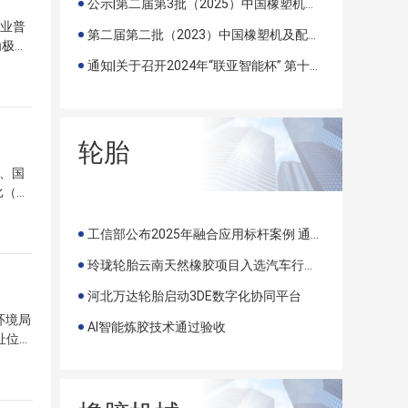
公示|第二届第3批（2025）中国橡塑机及配套行业“优质、创新产品”评价结果公示
业普
第二届第二批（2023）中国橡塑机及配套行业 “优质、创新产品”评价结果公示
为极端
与炭黑
通知|关于召开2024年“联亚智能杯” 第十三届中国（国际）橡塑技术、装备与市场高峰论坛
°，拉
产品已通
突破现
气专用
轮胎
，有助
、国
对轮胎
比（下
对提升
布的轮
月，我
工信部公布2025年融合应用标杆案例 通用股份智能配送系统入选
胎出口
玲珑轮胎云南天然橡胶项目入选汽车行业可持续发展最佳实践
橡胶轮
88
河北万达轮胎启动3DE数字化协同平台
我国新
环境局
海关总
AI智能炼胶技术通过验收
址位于
万吨，
线。改
增模
条60