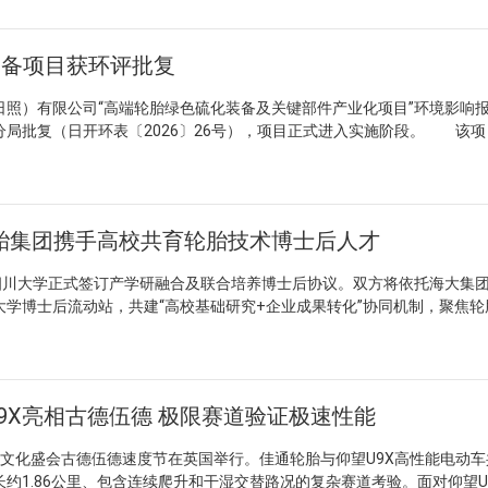
队持续优化施工组织，保障工程按节点高质量推进。 下一步，项目将
，各方将继续强化质量与安全管理，确保项目如期竣工投产，为区域制造
车轮胎领域率先探索大规模智能制造路径，其建成投产将对国内两轮车
胎装备项目获环评批复
积极作用，有助于推动细分品类向高附加值方向转型，并为区域高端制造
。
）有限公司“高端轮胎绿色硫化装备及关键部件产业化项目”环境影响
分局批复（日开环表〔2026〕26号），项目正式进入实施阶段。 该项
开发区，总投资7.71亿元，其中环保投资800万元，规划建设车间、综
车床、加工中心等设备。达产后将形成年产绿色硫化装备模壳等产品2万套
两期建设，一期产能为1.2万套模壳及0.35万套关键部件，二期新增0.8万
作为A股上市公司山东豪迈科技的全资子公司，日照豪迈近期注册资本由3
胎集团携手高校共育轮胎技术博士后人才
3%，为项目提供充足资金支撑。豪迈在轮胎模具领域年产能达2.8万套，覆盖
2007年切入硫化机领域，现具备全系列硫化机年产600台、电加热改造10
川大学正式签订产学研融合及联合培养博士后协议。双方将依托海大集
、生产及售后体系。 绿色硫化装备是轮胎制造低碳转型的关键环节，
学博士后流动站，共建“高校基础研究+企业成果转化”协同机制，聚焦轮
装备规模化应用，有助于提升轮胎行业整体能效水平。同时，豪迈依托其
低碳技术三大方向，以高层次人才联合培养推动核心关键技术突破。 
上游延伸，对增强国内轮胎装备自主配套能力、降低进口依赖具有积极意
”，为每位博士后配备高校学术导师与企业技术导师。研究课题紧贴产业实
群增添新的支撑。
轮胎、新型橡胶助剂、液体酰肼橡胶应用及CNT碳纳米管材料等方向开展
产线、成果用于产品”。海大集团提供专项科研资金、检测设备及生活保障
9X亮相古德伍德 极限赛道验证极速性能
资源，双方建立季度复盘与年度考核机制，兼顾学术创新与量产效益，加
部轮胎制造代表企业之一，海大集团近年来在新能源轮胎赛道持续深耕
化盛会古德伍德速度节在英国举行。佳通轮胎与仰望U9X高性能电动车
有深厚科研积累。此次签约既是对双方既有合作关系的深化，也为后续联
约1.86公里、包含连续爬升和干湿交替路况的复杂赛道考验。面对仰望U