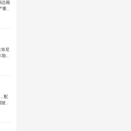
润总额
的集中
产重
本地化
锦湖在
的路
，并延
造的产
构优
利用
汽车
、i
在肯尼
得市场
车胎、
其在新
。中国
升的转
确保产
日前已
到港
求，但
合规体
用，配
驾驶人
热塑性
超小型
取得平
水平。