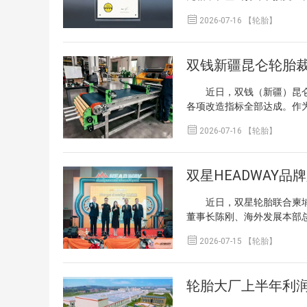
博士后人才搭建了制度化平
大的瞬时扭矩输出，轮胎的
企业青年技术骨干成长，助

2026-07-16 【轮胎】
赛道级半热熔轮胎，采用专
量化等综合性能的更高要求
能力，优化排水沟槽设计兼
企业在中试放大和工艺优化
产品为全球首款设计时速超5
量产线的周期，也能在长期
双钱新疆昆仑轮胎裁
过胎体材料升级、轮廓结构
极限提供技术支撑。 古德
近日，双钱（新疆）昆仑轮
胎品牌的联合亮相，不仅是
各项改造指标全部达成。作
术积累。佳通轮胎表示，将
升，难以匹配规模化生产需求
浪潮下，整车功率密度与瞬

2026-07-16 【轮胎】
成新设备加工，并利用工厂
胎企业从传统配套向高性能
秩序。 新设备投用后，老
的实车验证，有助于积累极
水平，作业效率提升约30
套领域积累工程经验，对推
双星HEADWAY
生产任务提供了保障。项目
轮胎装备改造领域的技术实
近日，双星轮胎联合柬埔寨
对存量产能优化具有参考价
董事长陈刚、海外发展本部
量和整体产出。此次项目在
场合作。依托双星柬埔寨工
业化装备改造服务商在帮助

2026-07-15 【轮胎】
合作伙伴拥有超过30年柬埔
力于推动HEADWAY成为
告投入，HEADWAY已快
轮胎大厂上半年利润
作的明确意向。 技术层面
力，适应柬埔寨雨季积水路