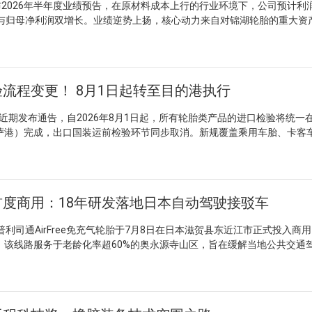
2026年半年度业绩预告，在原材料成本上行的行业环境下，公司预计利
6在安全性与操控性方面表现均衡，综合性能接近国际一线水准。多款产品
额与归母净利润双增长。业绩逆势上扬，核心动力来自对锦湖轮胎的重大资
能轮胎的多样化需求。 行业观察人士指出，双星通过柬埔寨工厂实现
例境内A股公司并购境外上市公司的成功案例。 重组完成后，双星与
于缩短供应链响应周期，也为中国轮胎企业探索东南亚市场提供了可参考
制服务等环节全面协同，产品线覆盖卡客车、乘用车及轻型商用车全品类
土化定位，既顺应区域轮胎需求增长趋势，也在一定程度上提升了柬埔寨制
全球供货能力。上半年，锦湖在乘用车胎领域的品牌优势带动双星产品结
配套合作持续深化。 技术层面，双星“高性能橡胶轮胎及废旧橡胶循环
流程变更！ 8月1日起转至目的港执行
育名单，为行业唯一；柬埔寨工厂获评“首批海外智能工厂”，并入选“全球
V高端专用品牌Crugen及旗舰产品Majesty Solus Edge，并斩获红点
期发布通告，自2026年8月1日起，所有轮胎类产品的进口检验将统一
半年实现为斯柯达Enyaq和Elroq新车配套，技术实力与产品性能持续获
萨港）完成，出口国装运前检验环节同步取消。新规覆盖乘用车胎、卡客
并购实现资源整合与优势互补，在较短时间内转化为实质性业绩增长。
轮胎，适用于全运输方式，涉及HS编码4011、4012项下所有充气轮胎
高端产品布局上的同步推进，也反映出本土轮胎品牌从规模扩张向价值提
市占率约38%，此次调整对出口企业影响面较大。 技术层面，企业需
，并提前委托具备ISO/IEC 17025资质的实验室完成全项检测。建议8月1
向KEBS或其委托机构提交申请，同时加强与肯方买方的清关协同，以降低
度商用：18年研发落地日本自动驾驶接驳车
。 肯尼亚将检验环节后移至目的港，虽对出口企业操作流程提出新要
质量一致性，促进市场规范化发展。这一调整也为中国轮胎企业优化出口
司通AirFree免充气轮胎于7月8日在日本滋贺县东近江市正式投入商
供了外部驱动，推动从价格竞争向质量保障的转型。
。该线路服务于老龄化率超60%的奥永源寺山区，旨在缓解当地公共交通
全球范围内首次进入长期、持续的常态化社会运营阶段。 该轮胎采用
计，外层覆以橡胶胎面，单轮承载约300公斤，适配车重约1000公斤的
赖材料硬化，而是通过柔性树脂与载荷分散结构，在支撑性与减震性能间
，产品已从适配200公斤单人车迭代至当前版本，耐用性已接近传统轮胎