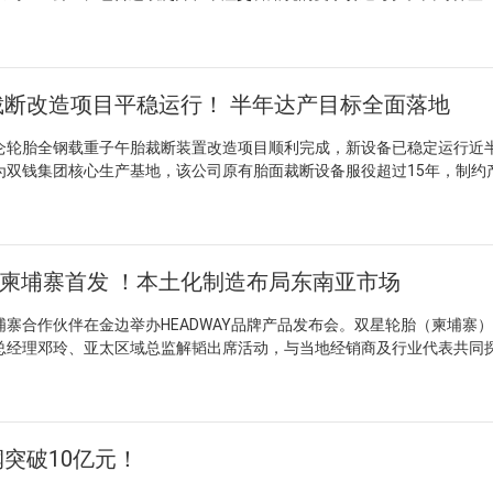
台。在站博士后将深度参与研发全流程，同步推进专利布局与成果转化，
抓地、支撑与稳定性成为车辆性能发挥的关键环节。 佳通为此次亮相
力构建复合型人才梯队。 轮胎行业正面临新能源车辆对低滚阻、高耐
属半热熔配方以提升抓地力，助力动力高效传递；高刚性胎体结构增强高
，材料创新已成为差异化竞争的关键突破口。高校在前沿基础研究上的积
顾干湿地表现，为极限驾驶提供系统化保障。值得关注的是，搭载于仰望U
上的经验，形成天然互补。此类联合培养模式不仅有助于缩短新技术从实
00km/h的电动车轮胎，围绕高速性能、操控反馈与耐久表现进行专项优
内为企业积淀自主知识产权和核心技术人才储备。
断改造项目平稳运行！ 半年达产目标全面落地
优化及接地压力分布调节，提升抗冲击能力和高速稳定性，为电动车型突
伍德速度节历来是顶级汽车技术展示的标杆舞台，此次中国高性能电动
胎全钢载重子午胎裁断装置改造项目顺利完成，新设备已稳定运行近
对产品极限性能的实地检验，也折射出中国汽车产业链在电动化高性能领
为双钱集团核心生产基地，该公司原有胎面裁断设备服役超过15年，制约
持续推进赛道技术向民用产品转化，以极限场景验证驱动产品迭代。 
。项目于2025年10月启动，团队统筹设计、采购与制造环节，当年12
时扭矩输出显著提升，对轮胎的高速耐久、抓地极限和轻量化提出更高要
元旦检修时段快速完成旧机拆除、新机安装调试及试生产，全程未干扰正
专属开发转型，已成为参与全球市场竞争的关键路径。此次佳通轮胎在古
旧安全隐患彻底消除，设备运行稳定性显著提升；全新电控系统提高了
端工况数据，反哺材料配方与结构设计能力，也为国内轮胎行业在高端电
%，设备有效作业率上升，产品次品率下降，有效突破原有产能瓶颈，为企
动本土供应链向高附加值环节延伸具有积极意义。
品牌柬埔寨首发 ！本土化制造布局东南亚市场
由中化学装备科技有限公司所属橡院公司实施，按期交付平稳投产，展现
力与项目落地能力。 此次改造以较小停产代价实现了产线关键环节的
合作伙伴在金边举办HEADWAY品牌产品发布会。双星轮胎（柬埔寨
值。 裁断工序作为胎面成型的前端环节，其效率与精度直接影响后续
总经理邓玲、亚太区域总监解韬出席活动，与当地经销商及行业代表共同
较短时间内完成从设计到投产的全流程，并实现效率与品质的双重改善，
厂的本地化产能优势，HEADWAY品牌将进一步深耕柬埔寨及周边区域
工厂降本增效方面可以发挥显著作用。
寨轮胎销售经验，渠道网络覆盖全国，并秉持“本土产品、国家收益”的理
柬埔寨国货轮胎标杆品牌。合作一年来，双方在金边等重点城市加大户外及
速成长为当地知名品牌。合作伙伴对双星产品品质高度认可，并表达出深化
突破10亿元！
，本次主推的家用轿车轮胎HH316，采用特殊花纹设计以增强干湿路面
况；五节距降噪技术优化行驶静谧性，强化胎体结构则降低生热、延长使