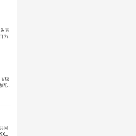
转入内
业升级
轮胎制
产业集
报告表
目为
合楼等
、关键
套模壳
亿元增
乘用车
00
团省级
该项目
胎配
模具与
此次合
义，也
际需
产业化
，四川
速成果
，而四
共同
合培养
9X强