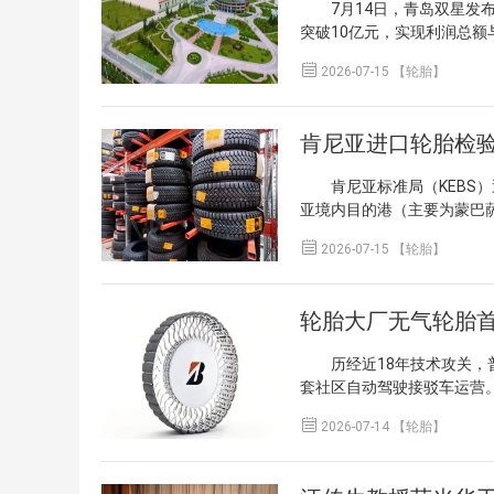
7月14日，青岛双星发布
命。高性能运动轮胎HU90
突破10亿元，实现利润总
亮相，契合当地市场对高性
组，这也是中国轮胎行业首
生产与品牌输出，不仅有助

2026-07-15 【轮胎】
采购、物流、胶料产能及定
径。HEADWAY品牌的本
伸至海内外生产基地，补强
业形象。
化，高收益产品占比提升，
肯尼亚进口轮胎检验
中试平台”入选工信部重点培
供应链百强”双榜单。锦湖推出SU
肯尼亚标准局（KEBS）近
F、GDA等多项设计大奖；上
亚境内目的港（主要为蒙巴
验证。 青岛双星通过跨境
摩托车胎、工程农业胎及翻新
能源配套、智能制造出海及

2026-07-15 【轮胎】
为肯尼亚最大轮胎供应国，
型趋势。
品符合肯尼亚标准KS 2525
下单且涉及验货的订单尽早
轮胎大厂无气轮胎首
不合格风险、保障通关顺畅
长期看有利于提升进口轮胎
历经近18年技术攻关，普利
系、增强目标市场适应性提
套社区自动驾驶接驳车运营
员短缺问题。这是该技术在

2026-07-14 【轮胎】
树脂辐条结构替代传统充气设
电动车。其技术核心并非依
衡。2008年启动研发以来