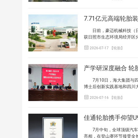
工厂。建设过程中，项目团
部安装与配套设施建设阶段
提供支撑。 该项目在摩托
7.71亿元高端轮
造效率与绿色水平提升形成
群发展提供实质性产能基础
日前，豪迈机械科技（日照
获日照市生态环境局经开区
新建工程，位于日照经济技术

2026-07-17 【轮胎】
约7.5万平方米，购置立式
部件0.6万套的能力。项目分
及0.25万套关键部件。 
产学研深度融合 轮
至7亿元，增幅达133.3
至巨型工程车轮胎模具，并于
7月10日，海大集团与四
台的能力，拥有完整的研发
博士后创新实践基地和四川大
的落地将推动国产高端硫化
方优化、新材料应用和绿色
硫化机的技术积淀向产业链

2026-07-16 【轮胎】
作中，项目实行“双导师制
为日照高端装备制造产业集
求，重点围绕低滚阻新能源
攻关，力求实现“研究源于
佳通轮胎携手仰望U
大学开放重点实验室与学术
从研发走向市场。 作为西
7月中旬，全球顶级汽车文
川大学在高分子材料领域拥
亮相，在登山赛环节接受全长