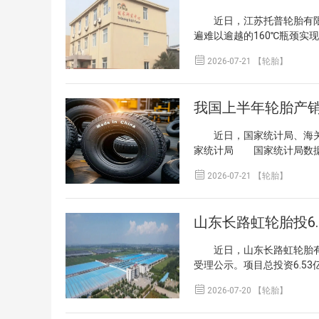
近日，江苏托普轮胎有限公
遍难以逾越的160℃瓶颈实
工业与特种装备场景提供潜

2026-07-21 【轮胎】
为基础，经过上千组配方调整
伸强度由18MPa增强至25M
过国家工信部科技成果评价
我国上半年轮胎产
有耐温等级的同时，托普轮
轮胎的研发工作，以适应智
近日，国家统计局、海关总
于补齐国内高端工业轮胎在
家统计局 国家统计局数据显
热稳定性要求严苛的领域提
同）增长2.0%。其中，6月
关键零部件自主配套能力具

2026-07-21 【轮胎】
胎数据（4011项下），分
国橡胶轮胎出口量总达494
量达475万吨，增长4.7%
山东长路虹轮胎投6
胎出口量为91万吨，增长11
万吨，增长11.3%；出口金
近日，山东长路虹轮胎有限
的充气橡胶轮胎出口36242
受理公示。项目总投资6.53
署公布的轮胎数据，在“汽车零
沂南县长虹节能环保产业园
增长3.3%；出口金额为665

2026-07-20 【轮胎】
造部分针对现有密炼车间及1
具196付、设备11台（套