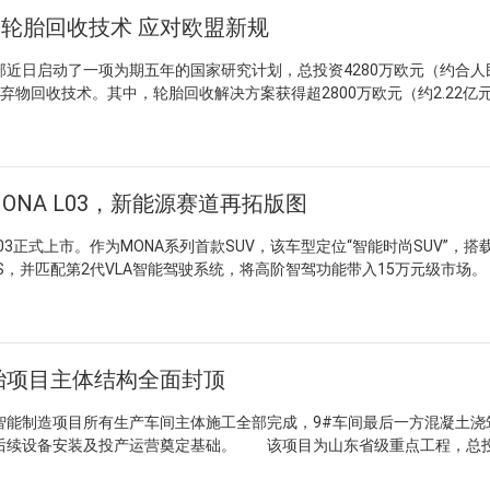
新增密炼机、硫化机等关键设备。 项目建成后全厂将形成年产1200万
关轮胎回收技术 应对欧盟新规
增500个就业岗位。产品体系覆盖（超）高性能轮胎（UHP/HP）、新能
四季胎、全路况胎（AT）及泥地胎（MT）等多品类。企业前身为破产重
日启动了一项为期五年的国家研究计划，总投资4280万欧元（约合人民
产，2024年营收已达11.32亿元，产品出口欧、中东、中亚等40余国。
弃物回收技术。其中，轮胎回收解决方案获得超2800万欧元（约2.22亿
现有效产能升级的典型案例，其意义在于通过技术迭代与产线柔性化配置
则获近1500万欧元。韩国环境产业技术院（KEITI）担任该计划的技术
替换胎市场。在行业集中度提升和出口韧性增强的背景下，此类投资有助
0万条报废轮胎，超过60%被作为燃料焚烧，少量回收的炭黑因质量限制
平与响应效率，为国产轮胎品牌在海外中高端市场的份额巩固提供实质性
。此次计划重点改进预处理与热解工艺，目标是将再生炭黑质量提升至可替
商将再生材料掺入比例提高至15%以上，并支持高价值再生材料技术商业
NA L03，新能源赛道再拓版图
开发准确率超95%的AI智能分拣系统，以提升废轮胎破碎与分类效率；
内饰及建筑用再生原材料的技术。韩国环境部资源循环局局长Kim Goeu
03正式上市。作为MONA系列首款SUV，该车型定位“智能时尚SUV”，搭
物流转化为优质二次原材料，并帮助本土制造商应对已于2024年生效的
TOPS，并匹配第2代VLA智能驾驶系统，将高阶智驾功能带入15万元级市
（ESPR），该法规对轮胎和纺织品的具体产品要求预计从2028年起逐
3国内全系选用玲珑SPORT MASTER e。针对L03年轻化定位，玲珑在胎
投资的价值在于将环保合规压力转化为技术升级动力。通过系统性地提
滚花面与绒黑面交错设计，呈现丝绒质感，并突出小鹏品牌标识。胎侧尾
术成熟度，韩国有望在再生炭黑质量标准和掺入比例上建立可量化的行业基
感源自小鹏尾灯造型。 SPORT MASTER e是玲珑2022年推出的
盟市场提供合规路径，也为全球轮胎循环经济体系提供了一套从预处理到
长续航里程及静音性能，获欧盟AAA标签认证，曾获第七届“铃轩奖”量
。
胎项目主体结构全面封顶
Tyre“2025年度环保轮胎大奖”最终提名，为中国轮胎品牌首次。 目
、赛力斯、零跑、东风日产、广汽本田等多家主流车企提供新能源配套服
制造项目所有生产车间主体施工全部完成，9#车间最后一方混凝土浇
轮胎销量第一。
后续设备安装及投产运营奠定基础。 该项目为山东省级重点工程，总投
高性能绿色摩托车子午线轮胎，定位为集智能化生产与绿色制造于一体的现