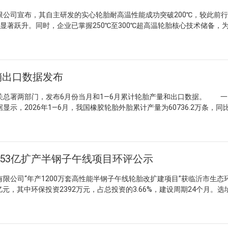
司宣布，其自主研发的实心轮胎耐高温性能成功突破200℃，较此前行
现显著跃升。同时，企业已掌握250℃至300℃超高温轮胎核心技术储备，
在技术支撑。 此次突破源自材料配方的底层创新。研发团队以天然胶
与验证，构建新型高耐磨体系。实测数据显示，轮胎硬度从68°提升至75
Pa，磨耗量从0.35cm³降至0.18cm³，多项关键机械性能同步改善。该
。 据企业介绍，研发过程中团队进行了大量反复测试与工艺优化。在
销出口数据发布
胎正拓展民用新赛道，针对无人快递车、智能配送设备等场景，开展免充
慧物流配套需求。 行业分析认为，实心轮胎耐高温性能的实质性提升
署两部门，发布6月份当月和1—6月累计轮胎产量和出口数据。 一
极端工况下的性能短板。超高温技术储备的积累，为矿山、冶金、军工等
示，2026年1—6月，我国橡胶轮胎外胎累计产量为60736.2万条，同
供了更多国产选项。在特种装备国产化进程加速的背景下，该类技术突破
份产量为10624.8万条，增长2.8%。 二、海关总署 1. 海关总署公
有积极意义。
为出口重量和条数两个统计口径。 （1）出口重量口径 2026年1—6
万吨，增长4.9%；出口金额为826亿元，下降1%。其中，新的充气橡胶轮
；出口金额为791亿元，下降1.2%。 单看2026年6月份当月数据，我国
.53亿扩产半钢子午线项目环评公示
.7%；出口金额157.71亿元，增长5.4%。其中，新的充气橡胶轮胎出口量为
额145.19亿元，增长5.2%。 （2）出口条数口径 2026年1—6月，
公司“年产1200万套高性能半钢子午线轮胎改扩建项目”获临沂市生态
万条，增长3.9%。其中，6月份出口条数为6620万条，增长9.8%。 2. 
亿元，其中环保投资2392万元，占总投资的3.66%，建设周期24个月。选
配件”中也有体现。 2026年1—6月，汽车橡胶轮胎出口量为413.79
区现有厂区内，不涉及新增用地。 此次改扩建分为改造与新建两条主
亿元，下降3.1%。
#厂房内原600万套产线，淘汰模具163付、替换设备7台（套），同时新
），改造后该产线产能维持不变。扩建部分则利用现有车间闲置区域，新建一