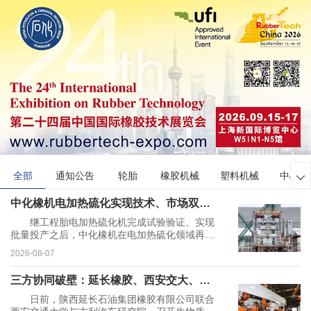
全部
通知公告
轮胎
橡胶机械
塑料机械
中心动

中化橡机电加热硫化实现技术、市场双突破
继工程胎电加热硫化机完成试验验证、实现
批量投产之后，中化橡机在电加热硫化领域再度
实现技术跃升，并斩获重磅市场订单。近日，公
2026-08-07
司卡客车子午线轮胎（TBR）电加热硫化技术，
在国内大型轮胎企业完成全工况试验并顺利落
三方协同破壁：延长橡胶、西安交大、吉利共推生物基轮胎产业化
地，成功拿下数千万元批量订单。此次成果落
地，标志着中化橡机电加热硫化技术正式进军卡
日前，陕西延长石油集团橡胶有限公司联合
客车轮胎制造领域，也让公司跻身国内少数可大