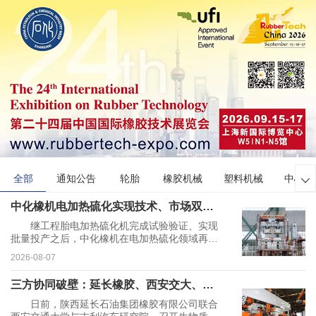
全部
通知公告
轮胎
橡胶机械
塑料机械
中心动

中化橡机电加热硫化实现技术、市场双突破
继工程胎电加热硫化机完成试验验证、实现
批量投产之后，中化橡机在电加热硫化领域再度
实现技术跃升，并斩获重磅市场订单。近日，公
2026-08-07
司卡客车子午线轮胎（TBR）电加热硫化技术，
在国内大型轮胎企业完成全工况试验并顺利落
三方协同破壁：延长橡胶、西安交大、吉利共推生物基轮胎产业化
地，成功拿下数千万元批量订单。此次成果落
地，标志着中化橡机电加热硫化技术正式进军卡
日前，陕西延长石油集团橡胶有限公司联合
客车轮胎制造领域，也让公司跻身国内少数可大