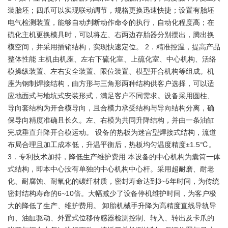
装胎坯；四爪可以实现联动调节，规格更换迅速快捷；设置有胎坯
电气检测装置，能够自动判断动作命令的执行，自动化程度高；在
硫化主机更换模具时，可以将左、右两边存胎器分别摆出，腾出换
模空间，并采用插销结构，实现快速定位。 2．精准控温，提高产品
整体性能 主机由机座、左右下硫化室、上硫化室、中心机构、活络
模操纵装置、左右安全装置、限位装置、模型开合机构等组成。机
座为钢制焊接结构，由方形与三角形两种结构供客户选择，可以适
应地面式与地坑式安装形式，满足客户不同需求。设备采用圆柱、
导向套结构为开合模导向，且合模力承受结构与导向结构分离，确
保导向精度准确且长久。左、右模为共同升降结构，并由一条油缸
完成垂直升降开合模运动。 设备的热板为迷宫型焊接式结构，流道
布局合理且加工成本低，升温平衡后，热板均匀温度精度±1.5℃。
3．专利技术加持，降低生产维护费用 本设备的中心机构为囊筒一体
式结构，即本中心没有单独的中心机构中心杆。采用超耐磨、耐老
化、耐腐蚀、耐氧化的碳纤材质，密封寿命达到3~5年时间，为传统
密封结构寿命的6~10倍。大幅减少了设备停机维护时间，为客户极
大的降低了生产、维护费用。 卸胎机械手升降为高精度直线导轨导
向、油缸驱动、外置式位移传感器检测控制、转入、转出及卡爪的